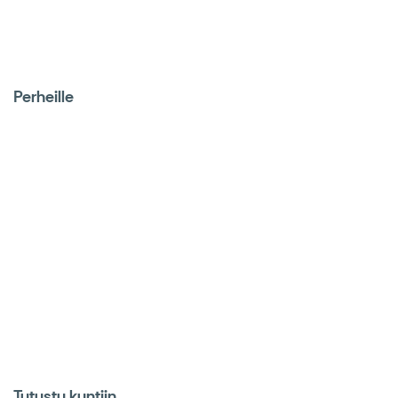
Perheille
Tutustu kuntiin