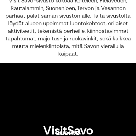
Visit Savo-sivusto kokoaa Keiteleen, Pielaveden,
Rautalammin, Suonenjoen, Tervon ja Vesannon
parhaat palat saman sivuston alle. Tältä sivustolta
löydät alueen upeimmat luontokohteet, erilaiset
aktiviteetit, tekemistä perheille, kiinnostavimmat
tapahtumat, majoitus- ja ruokavinkit, sekä kaikkea
muuta mielenkiintoista, mitä Savon vierailulla
kaipaat.
Luonto
VisitSavo
Luonto