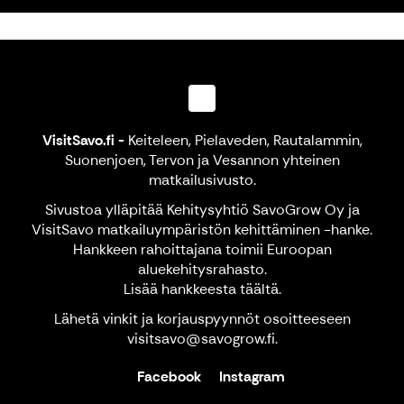
VisitSavo.fi
-
Keiteleen, Pielaveden, Rautalammin,
Suonenjoen, Tervon ja Vesannon yhteinen
matkailusivusto.
Sivustoa ylläpitää Kehitysyhtiö SavoGrow Oy ja
VisitSavo matkailuympäristön kehittäminen -hanke.
Hankkeen rahoittajana toimii Euroopan
aluekehitysrahasto.
Lisää hankkeesta
täältä
.
Lähetä vinkit ja korjauspyynnöt osoitteeseen
visitsavo@savogrow.fi.
Facebook
Instagram