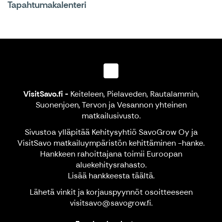
Tapahtumakalenteri
VisitSavo.fi
-
Keiteleen, Pielaveden, Rautalammin,
Suonenjoen, Tervon ja Vesannon yhteinen
matkailusivusto.
Sivustoa ylläpitää Kehitysyhtiö SavoGrow Oy ja
VisitSavo matkailuympäristön kehittäminen -hanke.
Hankkeen rahoittajana toimii Euroopan
aluekehitysrahasto.
Lisää hankkeesta
täältä
.
Lähetä vinkit ja korjauspyynnöt osoitteeseen
visitsavo@savogrow.fi.