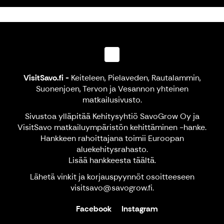
VisitSavo.fi
-
Keiteleen, Pielaveden, Rautalammin,
Suonenjoen, Tervon ja Vesannon yhteinen
matkailusivusto.
Sivustoa ylläpitää Kehitysyhtiö SavoGrow Oy ja
VisitSavo matkailuympäristön kehittäminen -hanke.
Hankkeen rahoittajana toimii Euroopan
aluekehitysrahasto.
Lisää hankkeesta
täältä
.
Lähetä vinkit ja korjauspyynnöt osoitteeseen
visitsavo@savogrow.fi.
Facebook
Instagram