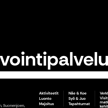
vointipalvelu
Aktiviteetit
Näe & Koe
Verk
Visit
Luonto
Syö & Juo
matk
Majoitus
Tapahtumat
n, Suonenjoen,
kehi