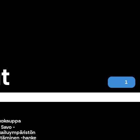
t
1
kokauppa
 Savo -
ailuympäristön
ttäminen -hanke