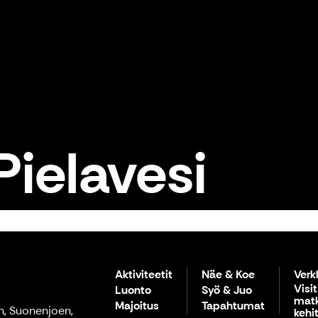
Pielavesi
Aktiviteetit
Näe & Koe
Verk
Visit
Luonto
Syö & Juo
matk
Majoitus
Tapahtumat
n, Suonenjoen,
kehi