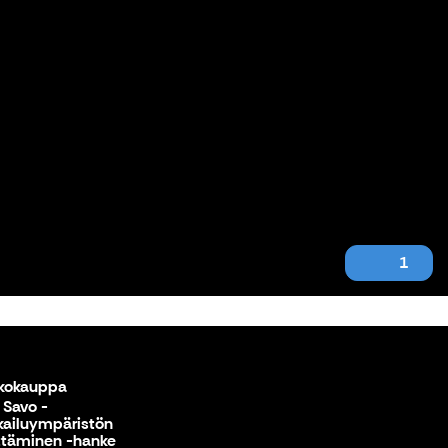
1
kokauppa
 Savo -
ailuympäristön
ttäminen -hanke