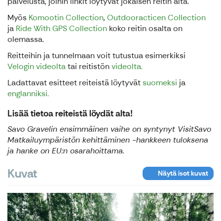
palvelusta, joihin linkit löytyvät jokaisen reitin alta.
Myös
Komootin Collection
,
Outdooracticen Collection
ja
Ride With GPS Collection
koko reitin osalta on
olemassa.
Reitteihin ja tunnelmaan voit tutustua esimerkiksi
Velogin videolta
tai reitistön
videolta.
Ladattavat esitteet reiteistä löytyvät
suomeksi
ja
englanniksi.
Lisää tietoa reiteistä löydät alta!
Savo Gravelin ensimmäinen vaihe on syntynyt VisitSavo
Matkailuympäristön kehittäminen -hankkeen tuloksena
ja hanke on EU:n osarahoittama.
Kuvat
Näytä isot kuvat