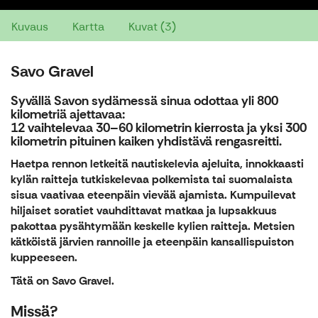
Kuvaus
Kartta
Kuvat (3)
Savo Gravel
Syvällä Savon sydämessä sinua odottaa yli 800
kilometriä ajettavaa:
12 vaihtelevaa 30–60 kilometrin kierrosta ja yksi 300
kilometrin pituinen kaiken yhdistävä rengasreitti.
Haetpa rennon letkeitä nautiskelevia ajeluita, innokkaasti
kylän raitteja tutkiskelevaa polkemista tai suomalaista
sisua vaativaa eteenpäin vievää ajamista. Kumpuilevat
hiljaiset soratiet vauhdittavat matkaa ja lupsakkuus
pakottaa pysähtymään keskelle kylien raitteja. Metsien
kätköistä järvien rannoille ja eteenpäin kansallispuiston
kuppeeseen.
Tätä on Savo Gravel.
Missä?