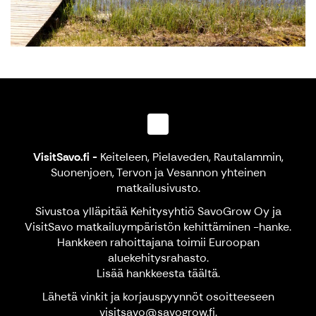
VisitSavo.fi
-
Keiteleen, Pielaveden, Rautalammin,
Suonenjoen, Tervon ja Vesannon yhteinen
matkailusivusto.
Sivustoa ylläpitää Kehitysyhtiö SavoGrow Oy ja
VisitSavo matkailuympäristön kehittäminen -hanke.
Hankkeen rahoittajana toimii Euroopan
aluekehitysrahasto.
Lisää hankkeesta
täältä
.
Lähetä vinkit ja korjauspyynnöt osoitteeseen
visitsavo@savogrow.fi.