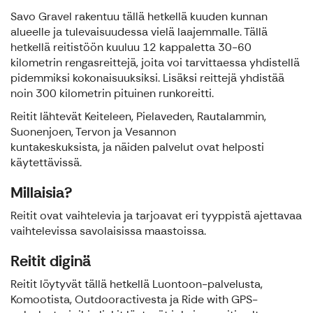
Savo Gravel rakentuu tällä hetkellä kuuden kunnan
alueelle ja tulevaisuudessa vielä laajemmalle. Tällä
hetkellä reitistöön kuuluu 12 kappaletta 30-60
kilometrin rengasreittejä, joita voi tarvittaessa yhdistellä
pidemmiksi kokonaisuuksiksi. Lisäksi reittejä yhdistää
noin 300 kilometrin pituinen runkoreitti.
Reitit lähtevät Keiteleen, Pielaveden, Rautalammin,
Suonenjoen, Tervon ja Vesannon
kuntakeskuksista, ja näiden palvelut ovat helposti
käytettävissä.
Millaisia?
Reitit ovat vaihtelevia ja tarjoavat eri tyyppistä ajettavaa
vaihtelevissa savolaisissa maastoissa.
Reitit diginä
Reitit löytyvät tällä hetkellä Luontoon-palvelusta,
Komootista, Outdooractivesta ja Ride with GPS-