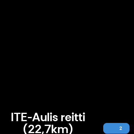
ITE-Aulis reitti
(22,7km)
2
ITE-Aulis reitti (22,7km)