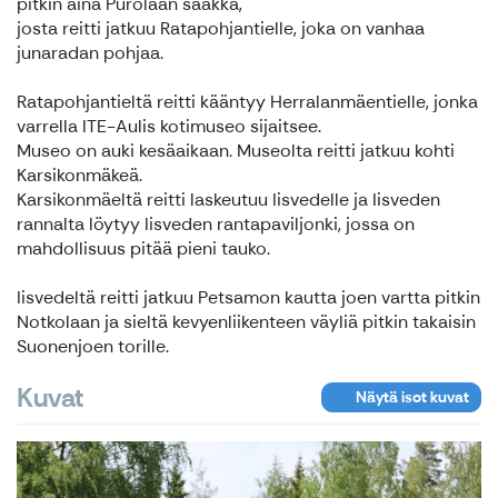
pitkin aina Purolaan saakka,
josta reitti jatkuu Ratapohjantielle, joka on vanhaa
junaradan pohjaa.
Ratapohjantieltä reitti kääntyy Herralanmäentielle, jonka
varrella ITE-Aulis kotimuseo sijaitsee.
Museo on auki kesäaikaan. Museolta reitti jatkuu kohti
Karsikonmäkeä.
Karsikonmäeltä reitti laskeutuu Iisvedelle ja Iisveden
rannalta löytyy Iisveden rantapaviljonki, jossa on
mahdollisuus pitää pieni tauko.
Iisvedeltä reitti jatkuu Petsamon kautta joen vartta pitkin
Notkolaan ja sieltä kevyenliikenteen väyliä pitkin takaisin
Suonenjoen torille.
Kuvat
Näytä isot kuvat