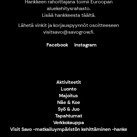
Hankkeen rahoittajana toimii Euroopan
aluekehitysrahasto.
Lisää hankkeesta
täältä
.
Lähetä vinkit ja korjauspyynnöt osoitteeseen
visitsavo@savogrow.fi.
Facebook
Instagram
Aktiviteetit
Luonto
Majoitus
Näe & Koe
Syö & Juo
Tapahtumat
Verkkokauppa
Visit Savo -matkailuympäristön kehittäminen -hanke