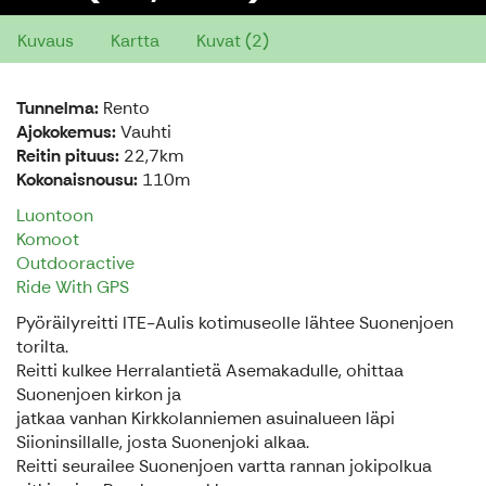
Kuvaus
Kartta
Kuvat (2)
Tunnelma:
Rento
Ajokokemus:
Vauhti
Reitin pituus:
22,7km
Kokonaisnousu:
110m
Luontoon
Komoot
Outdooractive
Ride With GPS
Pyöräilyreitti ITE-Aulis kotimuseolle lähtee Suonenjoen
torilta.
Reitti kulkee Herralantietä Asemakadulle, ohittaa
Suonenjoen kirkon ja
jatkaa vanhan Kirkkolanniemen asuinalueen läpi
Siioninsillalle, josta Suonenjoki alkaa.
Reitti seurailee Suonenjoen vartta rannan jokipolkua