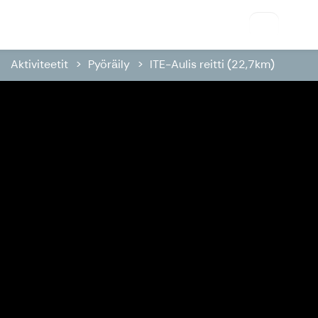
VisitSavo
Aktiviteetit
Pyöräily
ITE-Aulis reitti (22,7km)